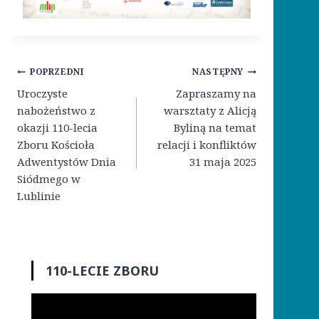
Nawigacja
POPRZEDNI
NASTĘPNY
wpisu
Uroczyste
Zapraszamy na
nabożeństwo z
warsztaty z Alicją
okazji 110-lecia
Byliną na temat
Zboru Kościoła
relacji i konfliktów
Adwentystów Dnia
31 maja 2025
Siódmego w
Lublinie
110-LECIE ZBORU