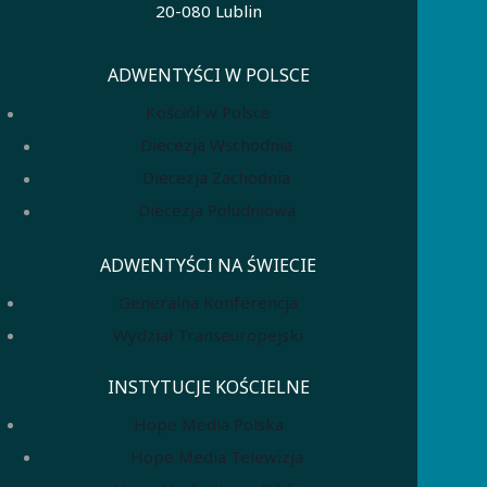
20-080 Lublin
ADWENTYŚCI W POLSCE
Kościół w Polsce
Diecezja Wschodnia
Diecezja Zachodnia
Diecezja Południowa
ADWENTYŚCI NA ŚWIECIE
Generalna Konferencja
Wydział Transeuropejski
INSTYTUCJE KOŚCIELNE
Hope Media Polska
Hope Media Telewizja